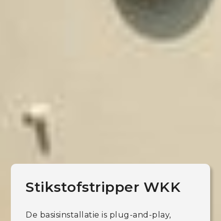
Stikstofstripper WKK
De basisinstallatie is plug-and-play,