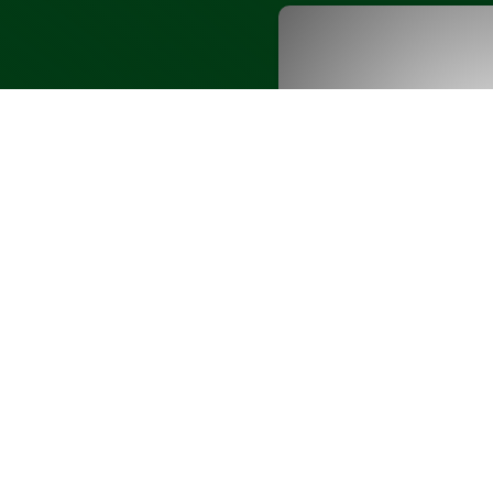
en?
of wilt u samen
Neem gerust contact
j.merkx@askove.com