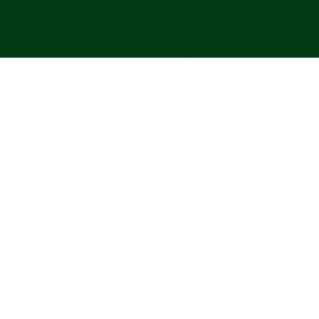
Samen sparr
Heeft u een algemene vraag 
sparren over uw uitdaging? 
op.
(+31) 413 34 64 00